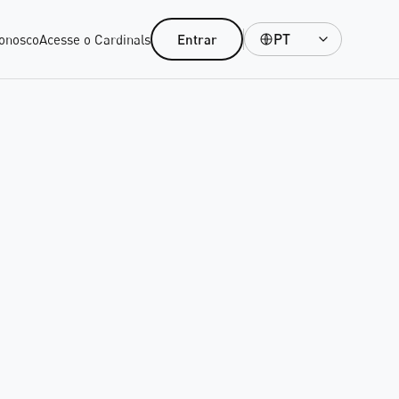
PT
onosco
Acesse o Cardinals
Entrar